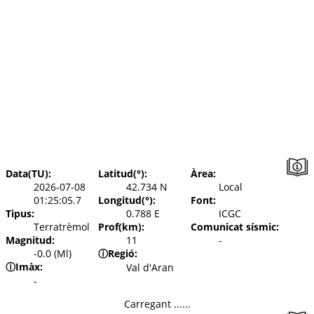
Data(TU):
Latitud(°):
Àrea:
2026-07-08
42.734 N
Local
01:25:05.7
Longitud(°):
Font:
Tipus:
0.788 E
ICGC
Terratrèmol
Prof(km):
Comunicat sísmic:
Magnitud:
11
-
-0.0 (Ml)
ⓘ
Regió:
ⓘ
Imàx:
Val d'Aran
-
Carregant ......