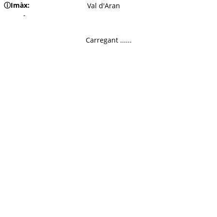
ⓘ
Imàx:
Val d'Aran
-
Carregant ......