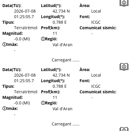
Data(TU):
Latitud(°):
Àrea:
2026-07-08
42.734 N
Local
01:25:05.7
Longitud(°):
Font:
Tipus:
0.788 E
ICGC
Terratrèmol
Prof(km):
Comunicat sísmic:
Magnitud:
11
-
-0.0 (Ml)
ⓘ
Regió:
ⓘ
Imàx:
Val d'Aran
-
Carregant ......
Data(TU):
Latitud(°):
Àrea:
2026-07-08
42.734 N
Local
01:25:05.7
Longitud(°):
Font:
Tipus:
0.788 E
ICGC
Terratrèmol
Prof(km):
Comunicat sísmic:
Magnitud:
11
-
-0.0 (Ml)
ⓘ
Regió:
ⓘ
Imàx:
Val d'Aran
-
Carregant ......