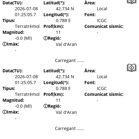
Data(TU):
Latitud(°):
Àrea:
2026-07-08
42.734 N
Local
01:25:05.7
Longitud(°):
Font:
Tipus:
0.788 E
ICGC
Terratrèmol
Prof(km):
Comunicat sísmic:
Magnitud:
11
-
-0.0 (Ml)
ⓘ
Regió:
ⓘ
Imàx:
Val d'Aran
-
Carregant ......
Data(TU):
Latitud(°):
Àrea:
2026-07-08
42.734 N
Local
01:25:05.7
Longitud(°):
Font:
Tipus:
0.788 E
ICGC
Terratrèmol
Prof(km):
Comunicat sísmic:
Magnitud:
11
-
-0.0 (Ml)
ⓘ
Regió:
ⓘ
Imàx:
Val d'Aran
-
Carregant ......