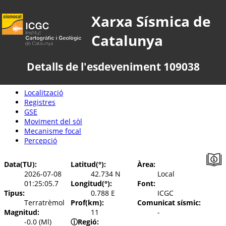
Xarxa Sísmica de
Catalunya
Detalls de l'esdeveniment 109038
Localització
Registres
GSE
Moviment del sòl
Mecanisme focal
Percepció
Data(TU):
Latitud(°):
Àrea:
2026-07-08
42.734 N
Local
01:25:05.7
Longitud(°):
Font:
Tipus:
0.788 E
ICGC
Terratrèmol
Prof(km):
Comunicat sísmic:
Magnitud:
11
-
-0.0 (Ml)
ⓘ
Regió: