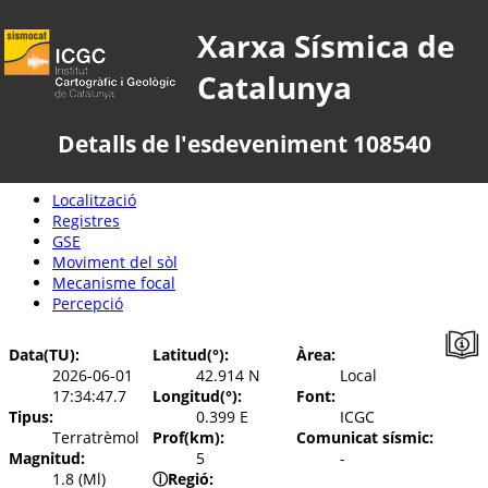
Xarxa Sísmica de
Catalunya
Detalls de l'esdeveniment 108540
Localització
Registres
GSE
Moviment del sòl
Mecanisme focal
Percepció
Data(TU):
Latitud(°):
Àrea:
2026-06-01
42.914 N
Local
17:34:47.7
Longitud(°):
Font:
Tipus:
0.399 E
ICGC
Terratrèmol
Prof(km):
Comunicat sísmic:
Magnitud:
5
-
1.8 (Ml)
ⓘ
Regió: