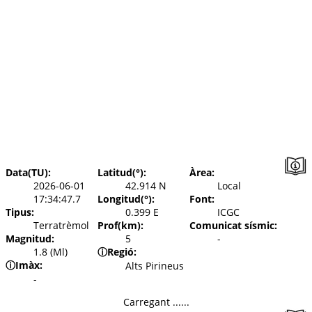
Data(TU):
Latitud(°):
Àrea:
2026-06-01
42.914 N
Local
17:34:47.7
Longitud(°):
Font:
Tipus:
0.399 E
ICGC
Terratrèmol
Prof(km):
Comunicat sísmic:
Magnitud:
5
-
1.8 (Ml)
ⓘ
Regió:
ⓘ
Imàx:
Alts Pirineus
-
Carregant ......