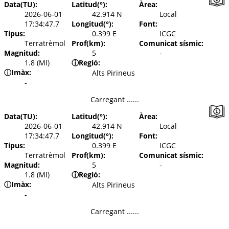
Data(TU):
Latitud(°):
Àrea:
2026-06-01
42.914 N
Local
17:34:47.7
Longitud(°):
Font:
Tipus:
0.399 E
ICGC
Terratrèmol
Prof(km):
Comunicat sísmic:
Magnitud:
5
-
1.8 (Ml)
ⓘ
Regió:
ⓘ
Imàx:
Alts Pirineus
-
Carregant ......
Data(TU):
Latitud(°):
Àrea:
2026-06-01
42.914 N
Local
17:34:47.7
Longitud(°):
Font:
Tipus:
0.399 E
ICGC
Terratrèmol
Prof(km):
Comunicat sísmic:
Magnitud:
5
-
1.8 (Ml)
ⓘ
Regió:
ⓘ
Imàx:
Alts Pirineus
-
Carregant ......