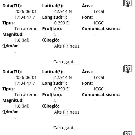
Data(TU):
Latitud(°):
Àrea:
2026-06-01
42.914 N
Local
17:34:47.7
Longitud(°):
Font:
Tipus:
0.399 E
ICGC
Terratrèmol
Prof(km):
Comunicat sísmic:
Magnitud:
5
-
1.8 (Ml)
ⓘ
Regió:
ⓘ
Imàx:
Alts Pirineus
-
Carregant ......
Data(TU):
Latitud(°):
Àrea:
2026-06-01
42.914 N
Local
17:34:47.7
Longitud(°):
Font:
Tipus:
0.399 E
ICGC
Terratrèmol
Prof(km):
Comunicat sísmic:
Magnitud:
5
-
1.8 (Ml)
ⓘ
Regió:
ⓘ
Imàx:
Alts Pirineus
-
Carregant ......