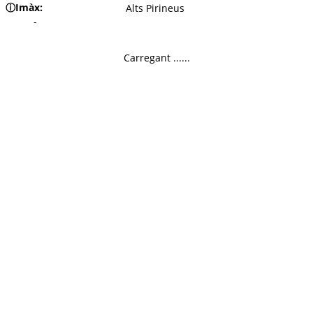
ⓘ
Imàx:
Alts Pirineus
-
Carregant ......