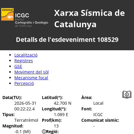
Xarxa Sísmica de
Catalunya
Detalls de l'esdeveniment 108529
Localització
Registres
GSE
Moviment del sòl
Mecanisme focal
Percepció
Data(TU):
Latitud(°):
Àrea:
2026-05-31
42.700 N
Local
00:22:22.4
Longitud(°):
Font:
Tipus:
1.089 E
ICGC
Terratrèmol
Prof(km):
Comunicat sísmic:
Magnitud:
13
-
-0.1 (Ml)
ⓘ
Regió: