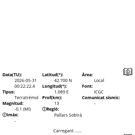
Data(TU):
Latitud(°):
Àrea:
2026-05-31
42.700 N
Local
00:22:22.4
Longitud(°):
Font:
Tipus:
1.089 E
ICGC
Terratrèmol
Prof(km):
Comunicat sísmic:
Magnitud:
13
-
-0.1 (Ml)
ⓘ
Regió:
ⓘ
Imàx:
Pallars Sobirà
-
Carregant ......