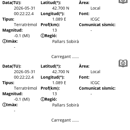
Data(TU):
Latitud(°):
Àrea:
2026-05-31
42.700 N
Local
00:22:22.4
Longitud(°):
Font:
Tipus:
1.089 E
ICGC
Terratrèmol
Prof(km):
Comunicat sísmic:
Magnitud:
13
-
-0.1 (Ml)
ⓘ
Regió:
ⓘ
Imàx:
Pallars Sobirà
-
Carregant ......
Data(TU):
Latitud(°):
Àrea:
2026-05-31
42.700 N
Local
00:22:22.4
Longitud(°):
Font:
Tipus:
1.089 E
ICGC
Terratrèmol
Prof(km):
Comunicat sísmic:
Magnitud:
13
-
-0.1 (Ml)
ⓘ
Regió:
ⓘ
Imàx:
Pallars Sobirà
-
Carregant ......