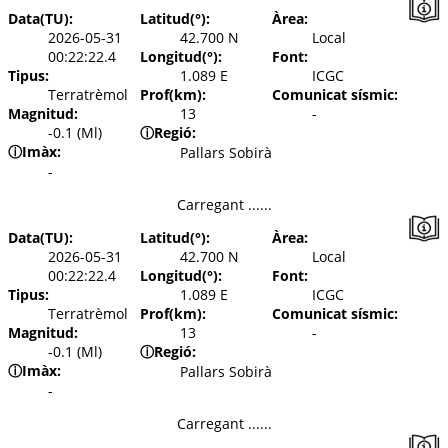
Data(TU):
Latitud(°):
Àrea:
2026-05-31
42.700 N
Local
00:22:22.4
Longitud(°):
Font:
Tipus:
1.089 E
ICGC
Terratrèmol
Prof(km):
Comunicat sísmic:
Magnitud:
13
-
-0.1 (Ml)
ⓘ
Regió:
ⓘ
Imàx:
Pallars Sobirà
-
Carregant ......
Data(TU):
Latitud(°):
Àrea:
2026-05-31
42.700 N
Local
00:22:22.4
Longitud(°):
Font:
Tipus:
1.089 E
ICGC
Terratrèmol
Prof(km):
Comunicat sísmic:
Magnitud:
13
-
-0.1 (Ml)
ⓘ
Regió:
ⓘ
Imàx:
Pallars Sobirà
-
Carregant ......