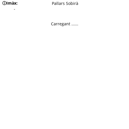
ⓘ
Imàx:
Pallars Sobirà
-
Carregant ......