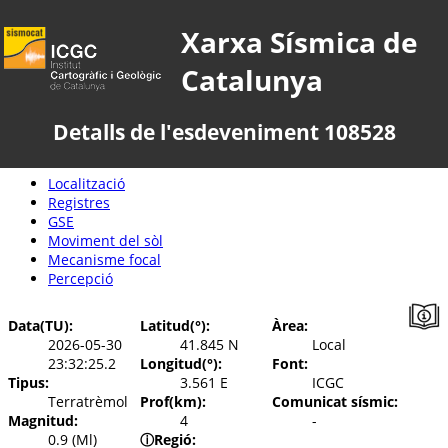
Xarxa Sísmica de
Catalunya
Detalls de l'esdeveniment 108528
Localització
Registres
GSE
Moviment del sòl
Mecanisme focal
Percepció
Data(TU):
Latitud(°):
Àrea:
2026-05-30
41.845 N
Local
23:32:25.2
Longitud(°):
Font:
Tipus:
3.561 E
ICGC
Terratrèmol
Prof(km):
Comunicat sísmic:
Magnitud:
4
-
0.9 (Ml)
ⓘ
Regió: