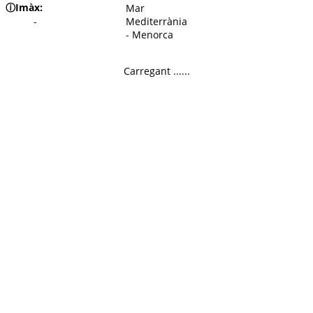
ⓘ
Imàx:
Mar
-
Mediterrània
- Menorca
Carregant ......