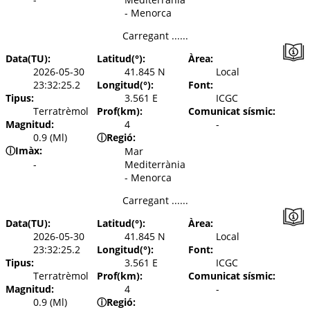
- Menorca
Carregant ......
Data(TU):
Latitud(°):
Àrea:
2026-05-30
41.845 N
Local
23:32:25.2
Longitud(°):
Font:
Tipus:
3.561 E
ICGC
Terratrèmol
Prof(km):
Comunicat sísmic:
Magnitud:
4
-
0.9 (Ml)
ⓘ
Regió:
ⓘ
Imàx:
Mar
-
Mediterrània
- Menorca
Carregant ......
Data(TU):
Latitud(°):
Àrea:
2026-05-30
41.845 N
Local
23:32:25.2
Longitud(°):
Font:
Tipus:
3.561 E
ICGC
Terratrèmol
Prof(km):
Comunicat sísmic:
Magnitud:
4
-
0.9 (Ml)
ⓘ
Regió: