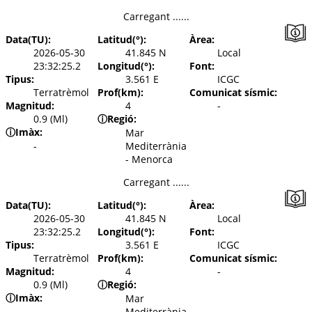
Carregant ......
Data(TU):
Latitud(°):
Àrea:
2026-05-30
41.845 N
Local
23:32:25.2
Longitud(°):
Font:
Tipus:
3.561 E
ICGC
Terratrèmol
Prof(km):
Comunicat sísmic:
Magnitud:
4
-
0.9 (Ml)
ⓘ
Regió:
ⓘ
Imàx:
Mar
-
Mediterrània
- Menorca
Carregant ......
Data(TU):
Latitud(°):
Àrea:
2026-05-30
41.845 N
Local
23:32:25.2
Longitud(°):
Font:
Tipus:
3.561 E
ICGC
Terratrèmol
Prof(km):
Comunicat sísmic:
Magnitud:
4
-
0.9 (Ml)
ⓘ
Regió:
ⓘ
Imàx:
Mar
-
Mediterrània