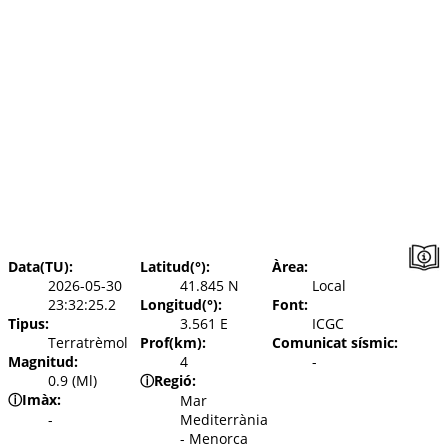
Data(TU):
Latitud(°):
Àrea:
2026-05-30
41.845 N
Local
23:32:25.2
Longitud(°):
Font:
Tipus:
3.561 E
ICGC
Terratrèmol
Prof(km):
Comunicat sísmic:
Magnitud:
4
-
0.9 (Ml)
ⓘ
Regió:
ⓘ
Imàx:
Mar
-
Mediterrània
- Menorca