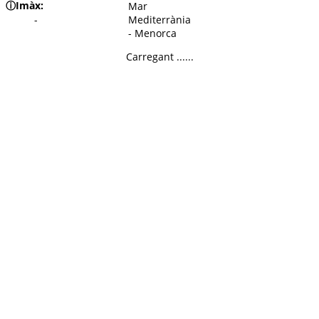
ⓘ
Imàx:
Mar
-
Mediterrània
- Menorca
Carregant ......