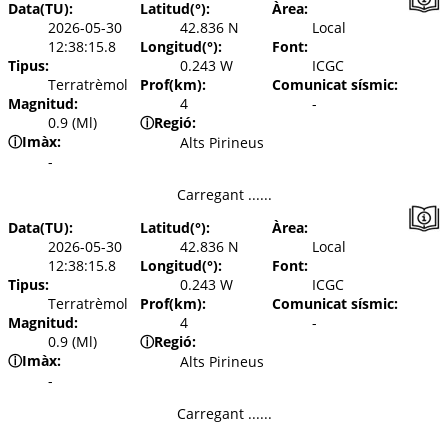
Data(TU):
Latitud(°):
Àrea:
2026-05-30
42.836 N
Local
12:38:15.8
Longitud(°):
Font:
Tipus:
0.243 W
ICGC
Terratrèmol
Prof(km):
Comunicat sísmic:
Magnitud:
4
-
0.9 (Ml)
ⓘ
Regió:
ⓘ
Imàx:
Alts Pirineus
-
Carregant ......
Data(TU):
Latitud(°):
Àrea:
2026-05-30
42.836 N
Local
12:38:15.8
Longitud(°):
Font:
Tipus:
0.243 W
ICGC
Terratrèmol
Prof(km):
Comunicat sísmic:
Magnitud:
4
-
0.9 (Ml)
ⓘ
Regió:
ⓘ
Imàx:
Alts Pirineus
-
Carregant ......