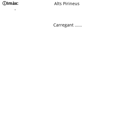
ⓘ
Imàx:
Alts Pirineus
-
Carregant ......