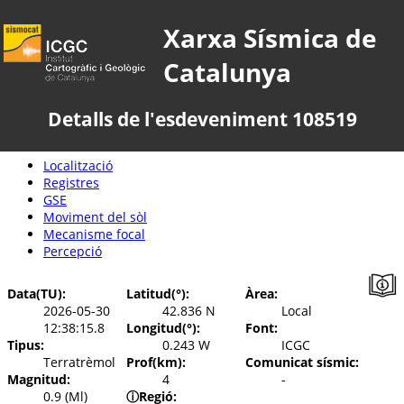
Xarxa Sísmica de
Catalunya
Detalls de l'esdeveniment 108519
Localització
Registres
GSE
Moviment del sòl
Mecanisme focal
Percepció
Data(TU):
Latitud(°):
Àrea:
2026-05-30
42.836 N
Local
12:38:15.8
Longitud(°):
Font:
Tipus:
0.243 W
ICGC
Terratrèmol
Prof(km):
Comunicat sísmic:
Magnitud:
4
-
0.9 (Ml)
ⓘ
Regió: