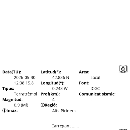
Data(TU):
Latitud(°):
Àrea:
2026-05-30
42.836 N
Local
12:38:15.8
Longitud(°):
Font:
Tipus:
0.243 W
ICGC
Terratrèmol
Prof(km):
Comunicat sísmic:
Magnitud:
4
-
0.9 (Ml)
ⓘ
Regió:
ⓘ
Imàx:
Alts Pirineus
-
Carregant ......