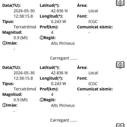
Data(TU):
Latitud(°):
Àrea:
2026-05-30
42.836 N
Local
12:38:15.8
Longitud(°):
Font:
Tipus:
0.243 W
ICGC
Terratrèmol
Prof(km):
Comunicat sísmic:
Magnitud:
4
-
0.9 (Ml)
ⓘ
Regió:
ⓘ
Imàx:
Alts Pirineus
-
Carregant ......
Data(TU):
Latitud(°):
Àrea:
2026-05-30
42.836 N
Local
12:38:15.8
Longitud(°):
Font:
Tipus:
0.243 W
ICGC
Terratrèmol
Prof(km):
Comunicat sísmic:
Magnitud:
4
-
0.9 (Ml)
ⓘ
Regió:
ⓘ
Imàx:
Alts Pirineus
-
Carregant ......