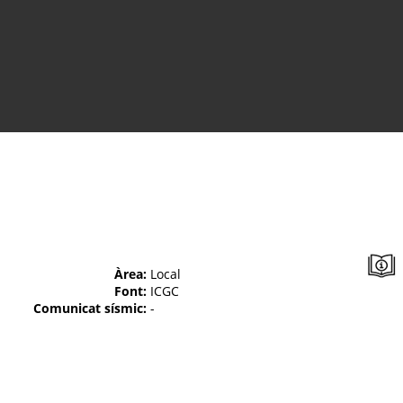
Àrea:
Local
Font:
ICGC
Comunicat sísmic:
-