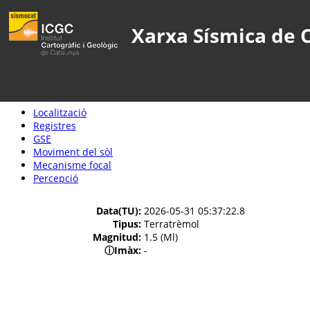
Xarxa Sísmica de 
Localització
Registres
GSE
Moviment del sòl
Mecanisme focal
Percepció
Data(TU):
2026-05-31 05:37:22.8
Tipus:
Terratrèmol
Magnitud:
1.5 (Ml)
ⓘ
Imàx:
-