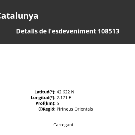
Catalunya
Detalls de l'esdeveniment 108513
Latitud(°):
42.622 N
Longitud(°):
2.171 E
Prof(km):
5
ⓘ
Regió:
Pirineus Orientals
Carregant ......