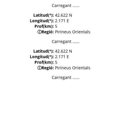
Carregant ......
Latitud(°):
42.622 N
Longitud(°):
2.171 E
Prof(km):
5
ⓘ
Regió:
Pirineus Orientals
Carregant ......
Latitud(°):
42.622 N
Longitud(°):
2.171 E
Prof(km):
5
ⓘ
Regió:
Pirineus Orientals
Carregant ......