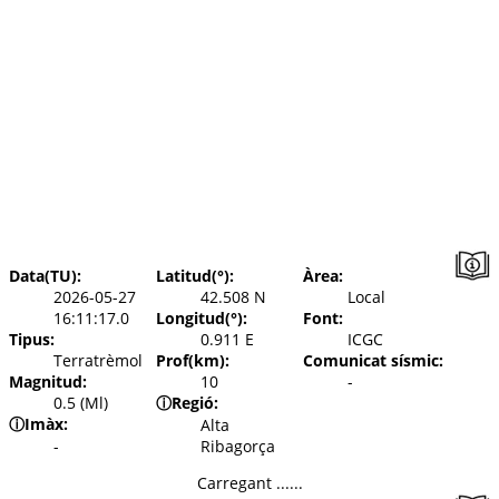
Data(TU):
Latitud(°):
Àrea:
2026-05-27
42.508 N
Local
16:11:17.0
Longitud(°):
Font:
Tipus:
0.911 E
ICGC
Terratrèmol
Prof(km):
Comunicat sísmic:
Magnitud:
10
-
0.5 (Ml)
ⓘ
Regió:
ⓘ
Imàx:
Alta
-
Ribagorça
Carregant ......