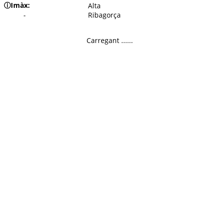
ⓘ
Imàx:
Alta
-
Ribagorça
Carregant ......