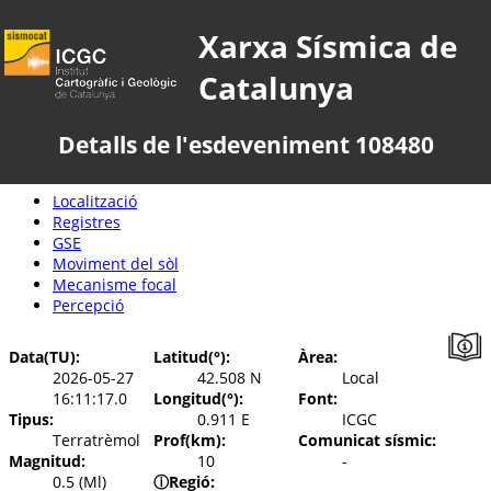
Xarxa Sísmica de
Catalunya
Detalls de l'esdeveniment 108480
Localització
Registres
GSE
Moviment del sòl
Mecanisme focal
Percepció
Data(TU):
Latitud(°):
Àrea:
2026-05-27
42.508 N
Local
16:11:17.0
Longitud(°):
Font:
Tipus:
0.911 E
ICGC
Terratrèmol
Prof(km):
Comunicat sísmic:
Magnitud:
10
-
0.5 (Ml)
ⓘ
Regió: