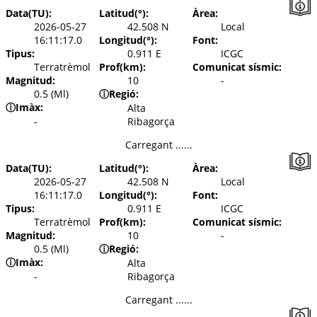
Data(TU):
Latitud(°):
Àrea:
2026-05-27
42.508 N
Local
16:11:17.0
Longitud(°):
Font:
Tipus:
0.911 E
ICGC
Terratrèmol
Prof(km):
Comunicat sísmic:
Magnitud:
10
-
0.5 (Ml)
ⓘ
Regió:
ⓘ
Imàx:
Alta
-
Ribagorça
Carregant ......
Data(TU):
Latitud(°):
Àrea:
2026-05-27
42.508 N
Local
16:11:17.0
Longitud(°):
Font:
Tipus:
0.911 E
ICGC
Terratrèmol
Prof(km):
Comunicat sísmic:
Magnitud:
10
-
0.5 (Ml)
ⓘ
Regió:
ⓘ
Imàx:
Alta
-
Ribagorça
Carregant ......