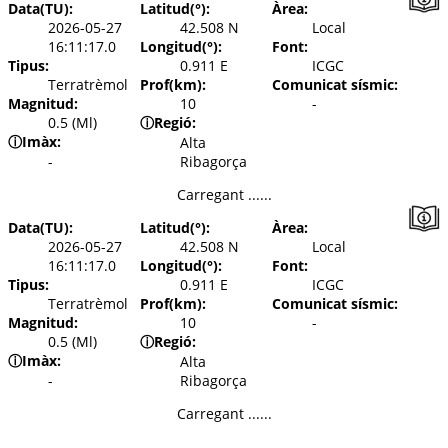
Data(TU):
Latitud(°):
Àrea:
2026-05-27
42.508 N
Local
16:11:17.0
Longitud(°):
Font:
Tipus:
0.911 E
ICGC
Terratrèmol
Prof(km):
Comunicat sísmic:
Magnitud:
10
-
0.5 (Ml)
ⓘ
Regió:
ⓘ
Imàx:
Alta
-
Ribagorça
Carregant ......
Data(TU):
Latitud(°):
Àrea:
2026-05-27
42.508 N
Local
16:11:17.0
Longitud(°):
Font:
Tipus:
0.911 E
ICGC
Terratrèmol
Prof(km):
Comunicat sísmic:
Magnitud:
10
-
0.5 (Ml)
ⓘ
Regió:
ⓘ
Imàx:
Alta
-
Ribagorça
Carregant ......